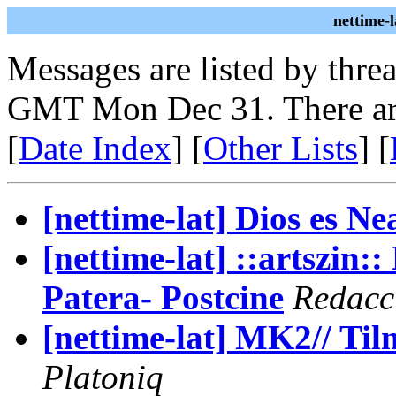
nettime-
Messages are listed by thre
GMT Mon Dec 31. There ar
[
Date Index
] [
Other Lists
] [
[nettime-lat] Dios es Ne
[nettime-lat] ::artszin:
Patera- Postcine
Redacc
[nettime-lat] MK2// Til
Platoniq