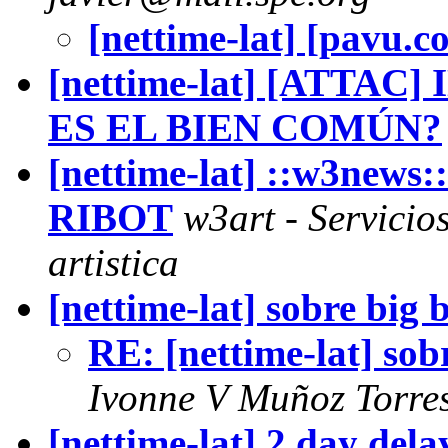
[nettime-lat] [pavu.c
[nettime-lat] [ATTA
ES EL BIEN COMÚN?
[nettime-lat] ::w3news
RIBOT
w3art - Servicio
artistica
[nettime-lat] sobre big 
RE: [nettime-lat] sob
Ivonne V Muñoz Torre
[nettime-lat] 2 day delay