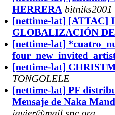
HERRERA
bitniks2001
[nettime-lat] [ATTAC
GLOBALIZACIÓN D
[nettime-lat] *cuatro_n
four_new_invited_artis
[nettime-lat] CHRI
TONGOLELE
[nettime-lat] PF distrib
Mensaje de Naka Mand
javier@mail.spc.org