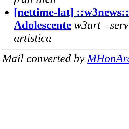
[nettime-lat] ::w3news:
Adolescente
w3art - ser
artistica
Mail converted by
MHonAr