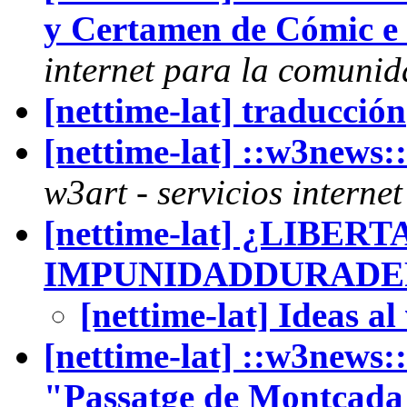
y Certamen de Cómic e 
internet para la comunida
[nettime-lat] traducción
[nettime-lat] ::w3news
w3art - servicios interne
[nettime-lat] ¿LIBE
IMPUNIDADDURADE
[nettime-lat] Ideas al
[nettime-lat] ::w3news
"Passatge de Montcad