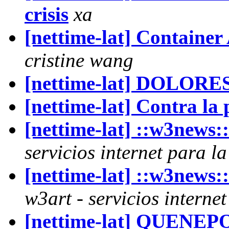
crisis
xa
[nettime-lat] Container
cristine wang
[nettime-lat] DOLOR
[nettime-lat] Contra la
[nettime-lat] ::w3news
servicios internet para l
[nettime-lat] ::w3new
w3art - servicios interne
[nettime-lat] QUENEP