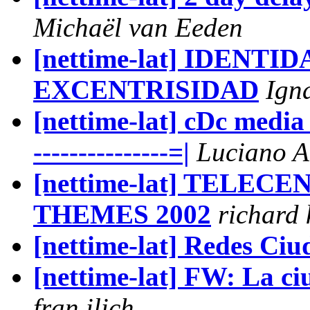
Michaël van Eeden
[nettime-lat] IDEN
EXCENTRISIDAD
Ign
[nettime-lat] cDc media co
---------------=|
Luciano A
[nettime-lat] TELEC
THEMES 2002
richard 
[nettime-lat] Redes Ci
[nettime-lat] FW: La ci
fran ilich