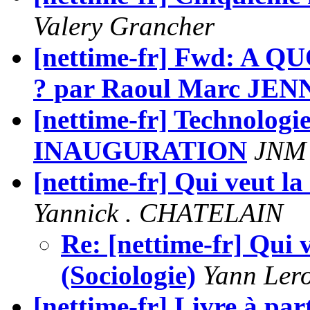
Valery Grancher
[nettime-fr] Fwd: A
? par Raoul Marc JE
[nettime-fr] Technologie
INAUGURATION
JNM
[nettime-fr] Qui veut la
Yannick . CHATELAIN
Re: [nettime-fr] Qui 
(Sociologie)
Yann Ler
[nettime-fr] Livre à par