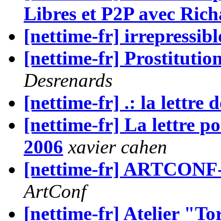
Libres et P2P avec Ric
[nettime-fr] irrepressibl
[nettime-fr] Prostituti
Desrenards
[nettime-fr] .: la lettre 
[nettime-fr] La lettre p
2006
xavier cahen
[nettime-fr] ARTCONF- 
ArtConf
[nettime-fr] Atelier "T