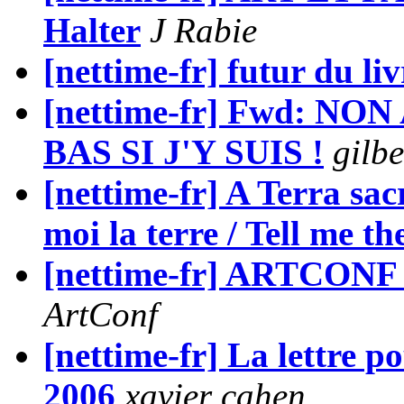
Halter
J Rabie
[nettime-fr] futur du li
[nettime-fr] Fwd: NO
BAS SI J'Y SUIS !
gilb
[nettime-fr] A Terra sac
moi la terre / Tell me th
[nettime-fr] ARTCONF -
ArtConf
[nettime-fr] La lettre p
2006
xavier cahen