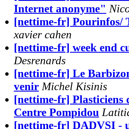
Internet anonyme"
Nic
[nettime-fr] Pourinfos/
xavier cahen
[nettime-fr] week end cu
Desrenards
[nettime-fr] Le Barbizon
venir
Michel Kisinis
[nettime-fr] Plasticiens
Centre Pompidou
Latit
[nettime-fr] DADVSI - u