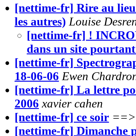
[nettime-fr] Rire au lie
les autres)
Louise Desre
[nettime-fr] ! INCR
dans un site pourtant
[nettime-fr] Spectrogra
18-06-06
Ewen Chardron
[nettime-fr] La lettre p
2006
xavier cahen
[nettime-fr] ce soir
==>
[nettime-fr] Dimanche 