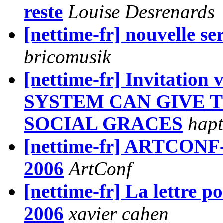
reste
Louise Desrenards
[nettime-fr] nouvelle s
bricomusik
[nettime-fr] Invitation 
SYSTEM CAN GIVE 
SOCIAL GRACES
hapt
[nettime-fr] ARTCONF-C
2006
ArtConf
[nettime-fr] La lettre p
2006
xavier cahen