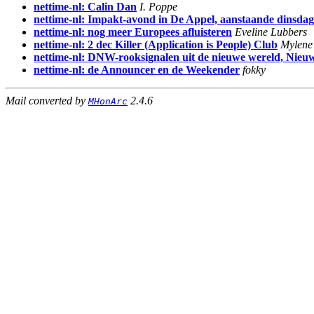
nettime-nl: Calin Dan
I. Poppe
nettime-nl: Impakt-avond in De Appel, aanstaande dinsda
nettime-nl: nog meer Europees afluisteren
Eveline Lubbers
nettime-nl: 2 dec Killer (Application is People) Club
Mylene
nettime-nl: DNW-rooksignalen uit de nieuwe wereld, Nieuw
nettime-nl: de Announcer en de Weekender
fokky
Mail converted by
2.4.6
MHonArc