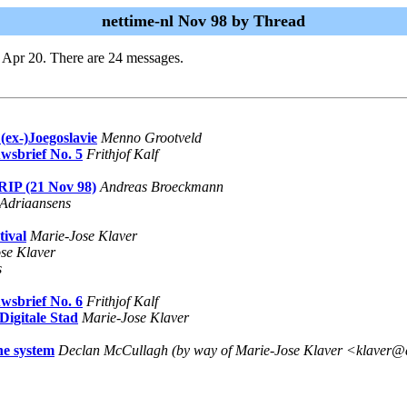
nettime-nl Nov 98 by Thread
 Apr 20. There are 24 messages.
(ex-)Joegoslavie
Menno Grootveld
wsbrief No. 5
Frithjof Kalf
P (21 Nov 98)
Andreas Broeckmann
 Adriaansens
tival
Marie-Jose Klaver
se Klaver
s
wsbrief No. 6
Frithjof Kalf
Digitale Stad
Marie-Jose Klaver
ne system
Declan McCullagh (by way of Marie-Jose Klaver <klaver@