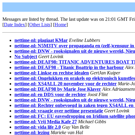
Messages are listed by thread. The last update was on 21:01 GMT Fri
[
Date Index
] [
Other Lists
] [
Home
]
nettime-nl: plagiaat KMar
Eveline Lubbers
nettime-nl: N5M3TV over propaganda en (zelf-)censuur in 
nettime-nl: DNW - rooksignalen uit de nieuwe wereld, Nieu
No Subject
Geert Lovink
nettime-nl: DEAF98: TITANIC ADVENTURES BOAT TRI
nettime-nl: DEAF98 - Titanic Boattrip in the harbour
Alex
nettime-nl: Linkse en rechtse idealen
GertJan Kuiper
nettime-nl: Ongelukken en orakels op elektronisch kunstfes
nettime-nl: XS4ALL 20 november voor de rechter
Marie-Jo
nettime-nl: DEAF98 by Marie Jose Klaver
Alex Adriaansen
nettime-nl: en DDS voor de rechter
Joost Flint
nettime-nl: DNW - rooksignalen uit de nieuwe wereld, Nieu
nettime-nl: Rechter onbevoegd in zaken tegen XS4ALL en 
nettime-nl: vraagje over nettime presentatie
Geert Lovink
nettime-nl: FC: EU eavesdropping on Iridium satellite pho
nettime-nl: Vrij Media Kafe 27
Michael Gibbs
nettime-nl: vida life 2.0
Guy Van Belle
nettime-nl: lezing
Marieke van Hal