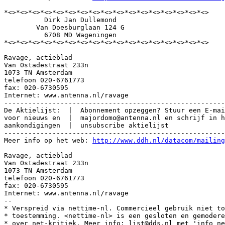
*<>*<>*<>*<>*<>*<>*<>*<>*<>*<>*<>*<>*<>*<>*<>*<>*<>

          Dirk Jan Dullemond

        Van Doesburglaan 124 G

          6708 MD Wageningen

*<>*<>*<>*<>*<>*<>*<>*<>*<>*<>*<>*<>*<>*<>*<>*<>*<>

Ravage, actieblad 

Van Ostadestraat 233n

1073 TN Amsterdam 

telefoon 020-6761773

fax: 020-6730595

Internet: www.antenna.nl/ravage

-------------------------------------------------------
De Aktielijst:  |  Abonnement opzeggen? Stuur een E-mai
voor nieuws en  |  majordomo@antenna.nl en schrijf in h
aankondigingen  |  unsubscribe aktielijst

-------------------------------------------------------
Meer info op het web: 
http://www.ddh.nl/datacom/mailing
Ravage, actieblad 

Van Ostadestraat 233n

1073 TN Amsterdam 

telefoon 020-6761773

fax: 020-6730595

Internet: www.antenna.nl/ravage

--

* Verspreid via nettime-nl. Commercieel gebruik niet to
* toestemming. <nettime-nl> is een gesloten en gemodere
* over net-kritiek. Meer info: list@dds.nl met 'info ne