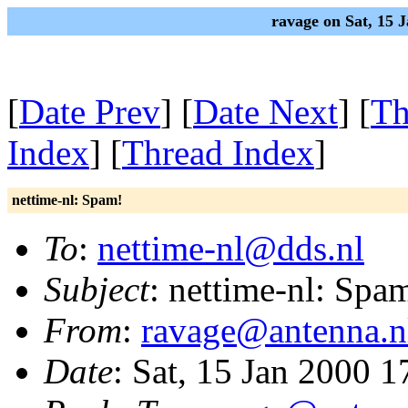
ravage on Sat, 15 
[
Date Prev
] [
Date Next
] [
Th
Index
] [
Thread Index
]
nettime-nl: Spam!
To
:
nettime-nl@dds.nl
Subject
: nettime-nl: Spa
From
:
ravage@antenna.n
Date
: Sat, 15 Jan 2000 