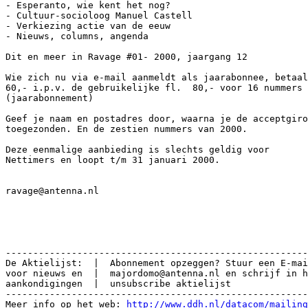
- Esperanto, wie kent het nog?

- Cultuur-socioloog Manuel Castell

- Verkiezing actie van de eeuw

- Nieuws, columns, angenda

Dit en meer in Ravage #01- 2000, jaargang 12

Wie zich nu via e-mail aanmeldt als jaarabonnee, betaal
60,- i.p.v. de gebruikelijke fl.  80,- voor 16 nummers 

(jaarabonnement)

Geef je naam en postadres door, waarna je de acceptgiro
toegezonden. En de zestien nummers van 2000.

Deze eenmalige aanbieding is slechts geldig voor 

Nettimers en loopt t/m 31 januari 2000.

ravage@antenna.nl

-------------------------------------------------------
De Aktielijst:  |  Abonnement opzeggen? Stuur een E-mai
voor nieuws en  |  majordomo@antenna.nl en schrijf in h
aankondigingen  |  unsubscribe aktielijst

-------------------------------------------------------
Meer info op het web: 
http://www.ddh.nl/datacom/mailing