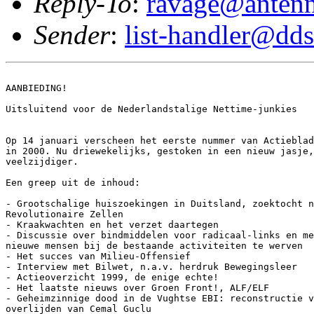
Reply-To
:
ravage@antenn
Sender
:
list-handler@dds
AANBIEDING!

Uitsluitend voor de Nederlandstalige Nettime-junkies

Op 14 januari verscheen het eerste nummer van Actieblad
in 2000. Nu driewekelijks, gestoken in een nieuw jasje,
veelzijdiger.

Een greep uit de inhoud:

- Grootschalige huiszoekingen in Duitsland, zoektocht n
Revolutionaire Zellen

- Kraakwachten en het verzet daartegen

- Discussie over bindmiddelen voor radicaal-links en me
nieuwe mensen bij de bestaande activiteiten te werven

- Het succes van Milieu-Offensief

- Interview met Bilwet, n.a.v. herdruk Bewegingsleer

- Actieoverzicht 1999, de enige echte!

- Het laatste nieuws over Groen Front!, ALF/ELF

- Geheimzinnige dood in de Vughtse EBI: reconstructie v
overlijden van Cemal Guclu
