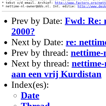
* tekst v/d email. Archief: 
http://www.factory.org/nett
* nettime-nl-owner@dds.nl. Int. editie: 
http://www.desk
Prev by Date:
Fwd: Re: 
2000?
Next by Date:
re: netti
Prev by thread:
nettime-
Next by thread:
nettime-
aan een vrij Kurdistan
Index(es):
Date
Thread