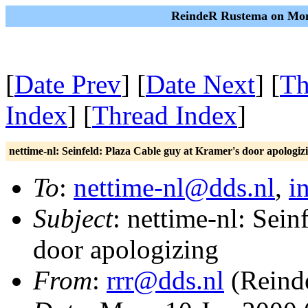
ReindeR Rustema on Mon,
[
Date Prev
] [
Date Next
] [
Th
Index
] [
Thread Index
]
nettime-nl: Seinfeld: Plaza Cable guy at Kramer's door apologiz
To
:
nettime-nl@dds.nl
,
i
Subject
: nettime-nl: Sein
door apologizing
From
:
rrr@dds.nl
(Reind