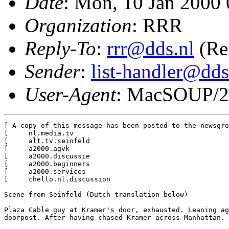
Date
: Mon, 10 Jan 2000
Organization
: RRR
Reply-To
:
rrr@dds.nl
(Re
Sender
:
list-handler@dds
User-Agent
: MacSOUP/2
[ A copy of this message has been posted to the newsgro
[     nl.media.tv                                      
[     alt.tv.seinfeld                                  
[     a2000.agvk                                       
[     a2000.discussie                                  
[     a2000.beginners                                  
[     a2000.services                                   
[     chello.nl.discussion                             
Scene from Seinfeld (Dutch translation below)

Plaza Cable guy at Kramer's door, exhausted. Leaning ag
doorpost. After having chased Kramer across Manhattan.
