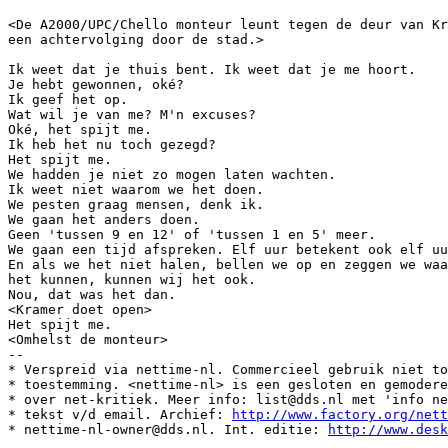
<De A2000/UPC/Chello monteur leunt tegen de deur van Kr
een achtervolging door de stad.> 

Ik weet dat je thuis bent. Ik weet dat je me hoort.

Je hebt gewonnen, oké?

Ik geef het op.

Wat wil je van me? M'n excuses?

Oké, het spijt me.

Ik heb het nu toch gezegd?

Het spijt me.

We hadden je niet zo mogen laten wachten.

Ik weet niet waarom we het doen.

We pesten graag mensen, denk ik.

We gaan het anders doen.

Geen 'tussen 9 en 12' of 'tussen 1 en 5' meer.

We gaan een tijd afspreken. Elf uur betekent ook elf uu
En als we het niet halen, bellen we op en zeggen we waa
het kunnen, kunnen wij het ook.

Nou, dat was het dan.

<Kramer doet open>

Het spijt me.

<Omhelst de monteur>

--

* Verspreid via nettime-nl. Commercieel gebruik niet to
* toestemming. <nettime-nl> is een gesloten en gemodere
* over net-kritiek. Meer info: list@dds.nl met 'info ne
* tekst v/d email. Archief: 
http://www.factory.org/nett
* nettime-nl-owner@dds.nl. Int. editie: 
http://www.desk