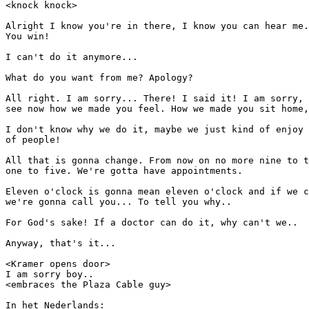
<knock knock>

Alright I know you're in there, I know you can hear me.
You win! 

I can't do it anymore...

What do you want from me? Apology?

All right. I am sorry... There! I said it! I am sorry, 
see now how we made you feel. How we made you sit home,
I don't know why we do it, maybe we just kind of enjoy 
of people!

All that is gonna change. From now on no more nine to t
one to five. We're gotta have appointments.

Eleven o'clock is gonna mean eleven o'clock and if we c
we're gonna call you... To tell you why..

For God's sake! If a doctor can do it, why can't we.. 

Anyway, that's it... 

<Kramer opens door>

I am sorry boy.. 

<embraces the Plaza Cable guy> 

In het Nederlands:
