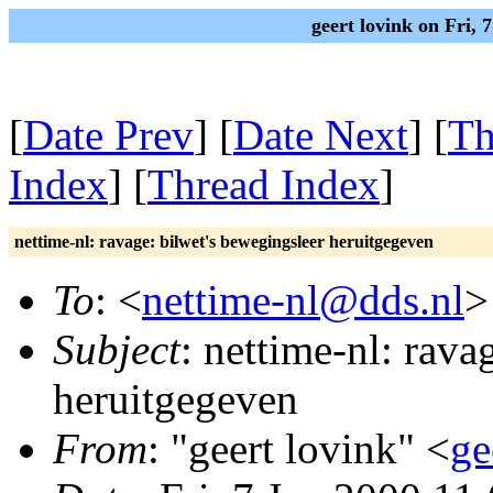
geert lovink on Fri,
[
Date Prev
] [
Date Next
] [
Th
Index
] [
Thread Index
]
nettime-nl: ravage: bilwet's bewegingsleer heruitgegeven
To
: <
nettime-nl@dds.nl
>
Subject
: nettime-nl: rava
heruitgegeven
From
: "geert lovink" <
ge