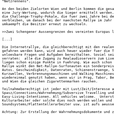
"Netzrennens". 

An den beiden Zielorten Wien und Berlin kommen die gesa
eine Jury-Wertung, wodurch die Sieger ermittelt werden.
die Challenge-Trophy-Pokale, die fuer zwei Jahre bei de
verbleiben, um danach bei der naechsten Rallye im Jahr 
umkaempft die Besitzer erneut zu wechseln. 

>>Zwei Schengener Aussengrenzen des vereinten Europas l
[...]

Die Internetrallye, die gleichberechtigt mit den realen
gefahren werden kann, wird auch heuer wieder fuer die T
unloesbare Fragen und Aufgaben bereithalten. Soviel sei
verraten:  alle die Zugang zu Realaudioservern zum Live
liegen schon einige Punkte in Fuehrung. Wie auch schon 
Rallye winkt den Net-Rallye-Surfonauten ein Sonderpreis
Autos. Geschwindigkeit, Datenraten, Schienenstraenge, S
Kurzwellen, Verbrennungsmaschinen und Walking Maschines
wiedereinmal genutzt haben, wenn wir in Prag, Tabor, Be
und Wien die gleichen Zigarettenmarken rauchen. 

Teilnahmeberechtigt ist jeder mit Lust/Zeit/Interesse a
Spasz/Connections/Wahrnehmung/Subversive Travelling und

Easy-Living-Intentionen. All vehicles welcome.  Unterst
Kulturarbeiter oder solche dies noch werden wollen und

Soundsystems/Plattentellerarbeiter usw. ist aufs aeusse
Achtung: Zur Erstellung der Wahrnehmungsdokumente und z