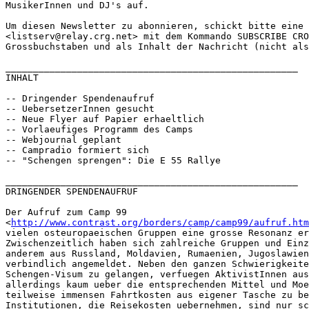
MusikerInnen und DJ's auf. 

Um diesen Newsletter zu abonnieren, schickt bitte eine 
<listserv@relay.crg.net> mit dem Kommando SUBSCRIBE CRO
Grossbuchstaben und als Inhalt der Nachricht (nicht als
_____________________________________________________

INHALT

-- Dringender Spendenaufruf

-- UebersetzerInnen gesucht

-- Neue Flyer auf Papier erhaeltlich

-- Vorlaeufiges Programm des Camps

-- Webjournal geplant

-- Campradio formiert sich

-- "Schengen sprengen": Die E 55 Rallye

_____________________________________________________

DRINGENDER SPENDENAUFRUF

Der Aufruf zum Camp 99

<
http://www.contrast.org/borders/camp/camp99/aufruf.htm
vielen osteuropaeischen Gruppen eine grosse Resonanz er
Zwischenzeitlich haben sich zahlreiche Gruppen und Einz
anderem aus Russland, Moldavien, Rumaenien, Jugoslawien
verbindlich angemeldet. Neben den ganzen Schwierigkeite
Schengen-Visum zu gelangen, verfuegen AktivistInnen aus
allerdings kaum ueber die entsprechenden Mittel und Moe
teilweise immensen Fahrtkosten aus eigener Tasche zu be
Institutionen, die Reisekosten uebernehmen, sind nur sc