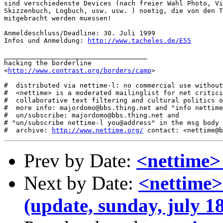
sind verschiedenste Devices (nach freier Wahl Photo, Vi
Skizzenbuch, Logbuch, usw. usw. ) noetig, die von den T
mitgebracht werden muessen! 

Anmeldeschluss/Deadline: 30. Juli 1999

Infos und Anmeldung: 
http://www.tacheles.de/E55
____________________________________

hacking the borderline

<
http://www.contrast.org/borders/camp
>

#  distributed via nettime-l: no commercial use without
#  <nettime> is a moderated mailinglist for net critici
#  collaborative text filtering and cultural politics o
#  more info: majordomo@bbs.thing.net and "info nettime
#  un/subscribe: majordomo@bbs.thing.net and

# "un/subscribe nettime-l you@address" in the msg body

#  archive: 
http://www.nettime.org/
Prev by Date:
<nettime>
Next by Date:
<nettime>
(update, sunday, july 1