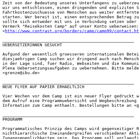
Zeit von der Bedeutung unseres Unterfangens zu ueberzeu
wir uns entschlossen, einen dringenden und expliziten S
Fahrtkostenzuschuesse von Menschen aus weiter entfernte
starten. Wer bereit ist, einen entsprechenden Betrag zu
sollte sich entweder mit uns in Verbindung setzen oder 
Vermerk "Reisekosten Camp" auf unser Konto ueberweisen:

<
http://www.contrast.org/borders/camp/camp99/contact.ht
_____________________________________________________

UEBERSETZERINNEN GESUCHT

Aufgund der wesentlich groesseren internationalen Betei
diesjaehrigen Camp suchen wir dringend auch nach Mensch
in der Lage sind, fuer Radio, Webseiten und die Kommuni
Plena Uebersetzungsaufgaben zu uebernehmen. Bitte melde
<grenze@ibu.de>

_____________________________________________________

NEUE FLYER AUF PAPIER ERHAELTLICH

Vier Wochen vor dem Camp ist ein neuer Flyer gedruckt w
dem Aufruf eine Programmuebersicht und Wegbeschreibung 
Information zum Camp enthaelt. Bestellungen bitte an <g
_____________________________________________________

PROGRAMM

Programmatisches Prinzip des Camps wird gegenseitiger R
nichthierarchische Ineinandergreifen verschiedener Akti
Zugangsmoeglichkeiten sein. Das Programm soll vorlaeufi