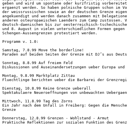
geben und wird um spontane oder kurzfristig vorbereitet
ergaenzt werden. So haben polnische Gruppen schon im Vo
der weissrussischen sowie an der deutschen Grenze eigen
angekuendigt und werden danach zusammen mit Delegatione
anderen osteuropaeischen Laendern zum Camp zustossen. V
deutsch-daenischen bis zur oesterreichisch-tschechische
und 8. August in vielen unterschiedlichen Formen gegen 
Schengen-Aussengrenzen protestiert werden.

Programm v. 1.0:

Samstag, 7.8.99 Move the borderline!

Paraden auf beiden Seiten der Grenze mit DJ’s aus Deuts
Sonntag, 8.8.99 Auf freiem Feld

Diskussionen und Auseinandersetzungen ueber Europa und 
Montag, 9.8.99 Marktplatz Zittau

Fluechtlinge berichten ueber die Barbarei der Grenzregi
Dienstag, 10.8.99 Keine Grenze ueberall

Spektakulaere Neueroeffnungen von unbewachten Uebergaen
Mittwoch, 11.8.99 Tag des Zorns

Ein Jahr nach dem Unfall in Freiberg: Gegen die Mensche
Grenze

Donnerstag, 12.8.99 Grenzen - Wohlstand - Armut

Praktische Reflektionen zur sozialen Funktion des Grenz