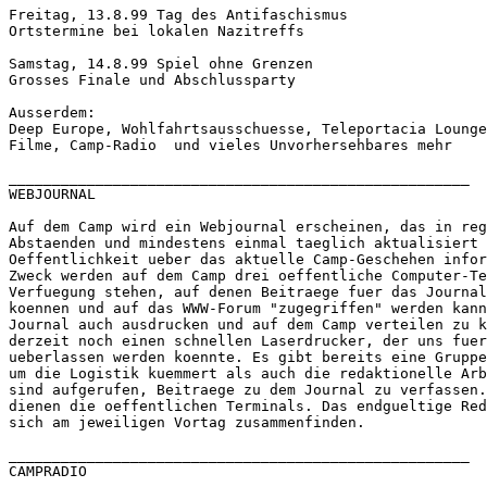
Freitag, 13.8.99 Tag des Antifaschismus

Ortstermine bei lokalen Nazitreffs

Samstag, 14.8.99 Spiel ohne Grenzen

Grosses Finale und Abschlussparty

Ausserdem:

Deep Europe, Wohlfahrtsausschuesse, Teleportacia Lounge
Filme, Camp-Radio  und vieles Unvorhersehbares mehr

_____________________________________________________

WEBJOURNAL

Auf dem Camp wird ein Webjournal erscheinen, das in reg
Abstaenden und mindestens einmal taeglich aktualisiert 
Oeffentlichkeit ueber das aktuelle Camp-Geschehen infor
Zweck werden auf dem Camp drei oeffentliche Computer-Te
Verfuegung stehen, auf denen Beitraege fuer das Journal
koennen und auf das WWW-Forum "zugegriffen" werden kann
Journal auch ausdrucken und auf dem Camp verteilen zu k
derzeit noch einen schnellen Laserdrucker, der uns fuer
ueberlassen werden koennte. Es gibt bereits eine Gruppe
um die Logistik kuemmert als auch die redaktionelle Arb
sind aufgerufen, Beitraege zu dem Journal zu verfassen.
dienen die oeffentlichen Terminals. Das endgueltige Red
sich am jeweiligen Vortag zusammenfinden. 

_____________________________________________________

CAMPRADIO
