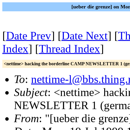
[ueber die grenze] on Mo
[
Date Prev
] [
Date Next
] [
Th
Index
] [
Thread Index
]
<nettime> hacking the borderline CAMP NEWSLETTER 1 (ge
To
:
nettime-l@bbs.thing.
Subject
: <nettime> hack
NEWSLETTER 1 (germa
From
: "[ueber die grenze