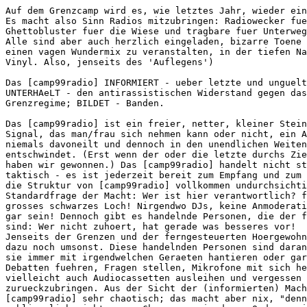
Auf dem Grenzcamp wird es, wie letztes Jahr, wieder ein
Es macht also Sinn Radios mitzubringen: Radiowecker fue
Ghettobluster fuer die Wiese und tragbare fuer Unterweg
Alle sind aber auch herzlich eingeladen, bizarre Toene 
einen vagen Wundermix zu veranstalten, in der tiefen Na
Vinyl. Also, jenseits des 'Auflegens') 

Das [camp99radio] INFORMIERT - ueber letzte und unguelt
UNTERHAeLT - den antirassistischen Widerstand gegen das
Grenzregime; BILDET - Banden. 

Das [camp99radio] ist ein freier, netter, kleiner Stein
Signal, das man/frau sich nehmen kann oder nicht, ein A
niemals davoneilt und dennoch in den unendlichen Weiten
entschwindet. (Erst wenn der oder die letzte durchs Zie
haben wir gewonnen.) Das [camp99radio] handelt nicht st
taktisch - es ist jederzeit bereit zum Empfang und zum 
die Struktur von [camp99radio] vollkommen undurchsichti
Standardfrage der Macht: Wer ist hier verantwortlich? f
grosses schwarzes Loch! Nirgendwo DJs, keine Anmoderati
gar sein! Dennoch gibt es handelnde Personen, die der f
sind: Wer nicht zuhoert, hat gerade was besseres vor!  
Jenseits der Grenzen und der ferngesteuerten Hoergewohn
dazu noch umsonst. Diese handelnden Personen sind daran
sie immer mit irgendwelchen Geraeten hantieren oder gar
Debatten fuehren, Fragen stellen, Mikrofone mit sich he
vielleicht auch Audiocassetten ausleihen und vergessen 
zurueckzubringen. Aus der Sicht der (informierten) Mach
[camp99radio] sehr chaotisch; das macht aber nix, "denn