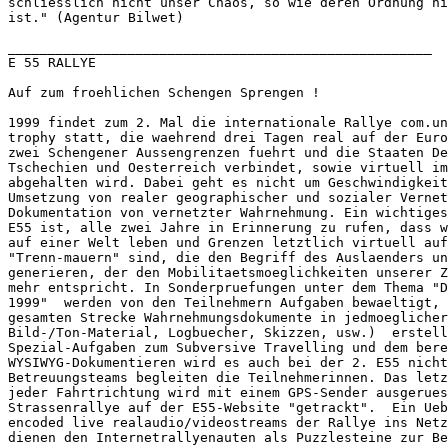
schliesslich nicht unser Chaos, so wie deren Ordnung ni
ist." (Agentur Bilwet) 

_____________________________________________________

E 55 RALLYE

Auf zum froehlichen Schengen Sprengen !

1999 findet zum 2. Mal die internationale Rallye com.un
trophy statt, die waehrend drei Tagen real auf der Euro
zwei Schengener Aussengrenzen fuehrt und die Staaten De
Tschechien und Oesterreich verbindet, sowie virtuell im
abgehalten wird. Dabei geht es nicht um Geschwindigkeit
Umsetzung von realer geographischer und sozialer Vernet
Dokumentation von vernetzter Wahrnehmung. Ein wichtiges
E55 ist, alle zwei Jahre in Erinnerung zu rufen, dass w
auf einer Welt leben und Grenzen letztlich virtuell auf
"Trenn-mauern" sind, die den Begriff des Auslaenders un
generieren, der den Mobilitaetsmoeglichkeiten unserer Z
mehr entspricht. In Sonderpruefungen unter dem Thema "D
1999"  werden von den Teilnehmern Aufgaben bewaeltigt, 
gesamten Strecke Wahrnehmungsdokumente in jedmoeglicher
Bild-/Ton-Material, Logbuecher, Skizzen, usw.)  erstell
Spezial-Aufgaben zum Subversive Travelling und dem bere
WYSIWYG-Dokumentieren wird es auch bei der 2. E55 nicht
Betreuungsteams begleiten die Teilnehmerinnen. Das letz
jeder Fahrtrichtung wird mit einem GPS-Sender ausgerues
Strassenrallye auf der E55-Website "getrackt".  Ein Ueb
encoded live realaudio/videostreams der Rallye ins Netz
dienen den Internetrallyenauten als Puzzlesteine zur Be