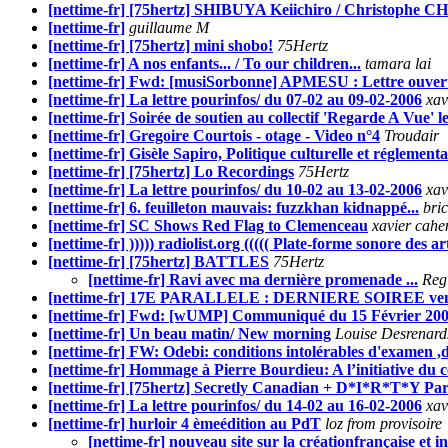
[nettime-fr] [75hertz] SHIBUYA Keiichiro / Christophe
[nettime-fr]
guillaume M
[nettime-fr] [75hertz] mini shobo!
75Hertz
[nettime-fr] A nos enfants... / To our children...
tamara lai
[nettime-fr] Fwd: [musiSorbonne] APMESU : Lettre ouverte
[nettime-fr] La lettre pourinfos/ du 07-02 au 09-02-2006
xav
[nettime-fr] Soirée de soutien au collectif 'Regarde A Vue' l
[nettime-fr] Gregoire Courtois - otage - Video n°4
Troudair
[nettime-fr] Gisèle Sapiro, Politique culturelle et réglement
[nettime-fr] [75hertz] Lo Recordings
75Hertz
[nettime-fr] La lettre pourinfos/ du 10-02 au 13-02-2006
xav
[nettime-fr] 6. feuilleton mauvais: fuzzkhan kidnappé...
bri
[nettime-fr] SC Shows Red Flag to Clemenceau
xavier cahe
[nettime-fr] ))))) radiolist.org ((((( Plate-forme sonore des arts
[nettime-fr] [75hertz] BATTLES
75Hertz
[nettime-fr] Ravi avec ma dernière promenade ...
Reg
[nettime-fr] 17E PARALLELE : DERNIERE SOIREE vendr
[nettime-fr] Fwd: [wUMP] Communiqué du 15 Février 20
[nettime-fr] Un beau matin/ New morning
Louise Desrenard
[nettime-fr] FW: Odebi: conditions intolérables d'examen 
[nettime-fr] Hommage à Pierre Bourdieu: A l’initiative du cc
[nettime-fr] [75hertz] Secretly Canadian + D*I*R*T*Y Par
[nettime-fr] La lettre pourinfos/ du 14-02 au 16-02-2006
xav
[nettime-fr] hurloir 4 èmeédition au PdT
loz from provisoire
[nettime-fr] nouveau site sur la créationfrançaise et i