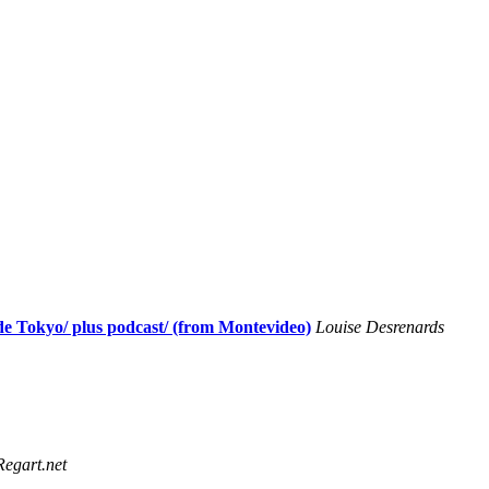
s de Tokyo/ plus podcast/ (from Montevideo)
Louise Desrenards
egart.net