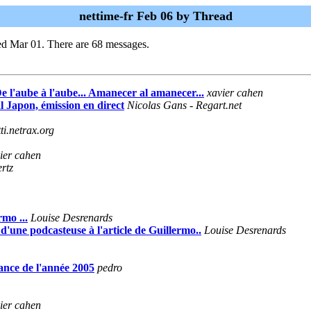
nettime-fr Feb 06 by Thread
ed Mar 01. There are 68 messages.
e l'aube à l'aube... Amanecer al amanecer...
xavier cahen
l Japon, émission en direct
Nicolas Gans - Regart.net
ti.netrax.org
ier cahen
rtz
rmo ...
Louise Desrenards
e d'une podcasteuse à l'article de Guillermo..
Louise Desrenards
lance de l'année 2005
pedro
ier cahen