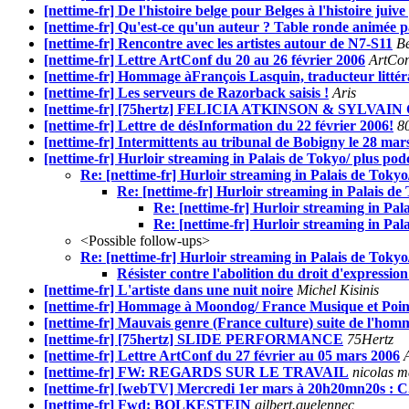
[nettime-fr] De l'histoire belge pour Belges à l'histoire juive
[nettime-fr] Qu'est-ce qu'un auteur ? Table ronde animée p
[nettime-fr] Rencontre avec les artistes autour de N7-S11
B
[nettime-fr] Lettre ArtConf du 20 au 26 février 2006
ArtCon
[nettime-fr] Hommage àFrançois Lasquin, traducteur littér
[nettime-fr] Les serveurs de Razorback saisis !
Aris
[nettime-fr] [75hertz] FELICIA ATKINSON & SYLVA
[nettime-fr] Lettre de désInformation du 22 février 2006!
8
[nettime-fr] Intermittents au tribunal de Bobigny le 28 mar
[nettime-fr] Hurloir streaming in Palais de Tokyo/ plus po
Re: [nettime-fr] Hurloir streaming in Palais de Toky
Re: [nettime-fr] Hurloir streaming in Palais d
Re: [nettime-fr] Hurloir streaming in Pal
Re: [nettime-fr] Hurloir streaming in Pal
<Possible follow-ups>
Re: [nettime-fr] Hurloir streaming in Palais de Toky
Résister contre l'abolition du droit d'expressi
[nettime-fr] L'artiste dans une nuit noire
Michel Kisinis
[nettime-fr] Hommage à Moondog/ France Musique et Poi
[nettime-fr] Mauvais genre (France culture) suite de l'ho
[nettime-fr] [75hertz] SLIDE PERFORMANCE
75Hertz
[nettime-fr] Lettre ArtConf du 27 février au 05 mars 2006
[nettime-fr] FW: REGARDS SUR LE TRAVAIL
nicolas m
[nettime-fr] [webTV] Mercredi 1er mars à 20h20mn20s : C
[nettime-fr] Fwd: BOLKESTEIN
gilbert.quelennec