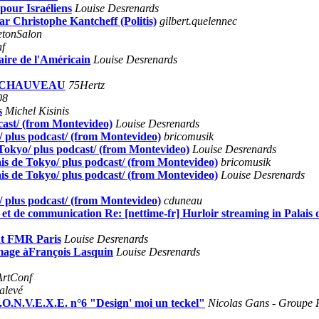
 pour Israéliens
Louise Desrenards
ar Christophe Kantcheff (Politis)
gilbert.quelennec
etonSalon
f
aire de l'Américain
Louise Desrenards
IN CHAUVEAU
75Hertz
08
s
Michel Kisinis
dcast/ (from Montevideo)
Louise Desrenards
o/ plus podcast/ (from Montevideo)
bricomusik
e Tokyo/ plus podcast/ (from Montevideo)
Louise Desrenards
ais de Tokyo/ plus podcast/ (from Montevideo)
bricomusik
ais de Tokyo/ plus podcast/ (from Montevideo)
Louise Desrenards
o/ plus podcast/ (from Montevideo)
cduneau
on et de communication Re: [nettime-fr] Hurloir streaming in Palai
nt FMR Paris
Louise Desrenards
mmage àFrançois Lasquin
Louise Desrenards
ArtConf
alevé
.O.N.V.E.X.E. n°6 "Design' moi un teckel"
Nicolas Gans - Groupe R