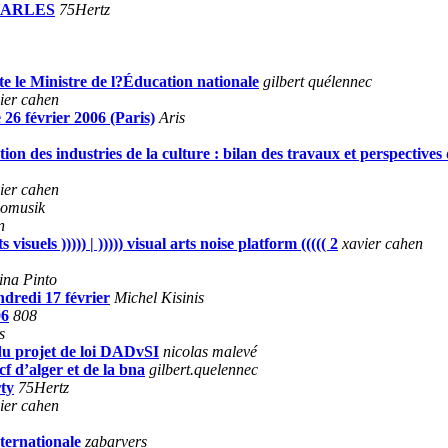
 CHARLES
75Hertz
 le Ministre de l?Éducation nationale
gilbert quélennec
ier cahen
e 26 février 2006 (Paris)
Aris
ation des industries de la culture : bilan des travaux et perspective
ier cahen
comusik
n
 visuels ))))) | ))))) visual arts noise platform ((((( 2
xavier cahen
ina Pinto
edi 17 février
Michel Kisinis
06
808
s
,du projet de loi DADvSI
nicolas malevé
f d’alger et de la bna
gilbert.quelennec
ty
75Hertz
ier cahen
nternationale
zabarvers