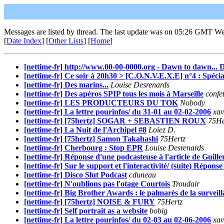
Messages are listed by thread. The last update was on 05:26 GMT W
[
Date Index
] [
Other Lists
] [
Home
]
[nettime-fr] http://www.00-00-0000.org - Dawn to dawn... D
[nettime-fr] Ce soir à 20h30 > [C.O.N.V.E.X.E] n°4 : Spécia
[nettime-fr] Des marins...
Louise Desrenards
[nettime-fr] Des apéros SPIP tous les mois à Marseille
confet
[nettime-fr] LES PRODUCTEURS DU TOK
Nobody
[nettime-fr] La lettre pourinfos/ du 31-01 au 02-02-2006
xav
[nettime-fr] [75hertz] SOGAR + SEBASTIEN ROUX
75He
[nettime-fr] La Nuit de l'Archipel #8
Loiez D.
[nettime-fr] [75hertz] Samon Takahashi
75Hertz
[nettime-fr] Cherbourg : Stop EPR
Louise Desrenards
[nettime-fr] Réponse d'une podcasteuse à l'article de Guille
[nettime-fr] Sur le support et l'interactivité/ (suite) Répons
[nettime-fr] Disco Slut Podcast
cduneau
[nettime-fr] N'oublions pas l'otage Courtois
Troudair
[nettime-fr] Big Brother Awards : le palmarès de la surveil
[nettime-fr] [75hertz] NOISE & FURY
75Hertz
[nettime-fr] Self portrait as a website
bobig
[nettime-fr] La lettre pourinfos/ du 02-03 au 02-06-2006
xav